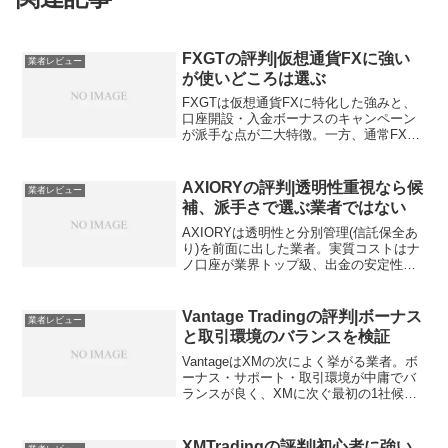
FXGTの評判|仮想通貨FXに強い
業者レビュー
が使いどころは選ぶ
FXGTは仮想通貨FXに特化した強みと、
口座開設・入金ボーナスのキャンペーン
が派手な点が二大特徴。一方、通常FXの
スプレッド・実質コストは中堅。仮想通
貨×FXを両方触りたい層に最適で、純粋
な通常FXメインなら他社のほうが合いま
AXIORYの評判|透明性重視なら候
業者レビュー
す。
補、派手さで選ぶ業者ではない
AXIORYは透明性と分別管理(信託保全あ
り)を前面に出した業者。実質コストはナ
ノ口座が業界トップ級、出金の安定性も
最高級。派手さがないため初心者の興味
を引きにくいですが、長く使う前提なら
有力候補です。
Vantage Tradingの評判|ボーナス
業者レビュー
と取引環境のバランスを検証
VantageはXMの次によく挙がる業者。ボ
ーナス・サポート・取引環境が中庸でバ
ランスが良く、XMに次ぐ最初の1社候補
として通用します。Cashbackプログラム
が取引リベート系の選択肢として機能。
XMTradingの評判|初心者に強い