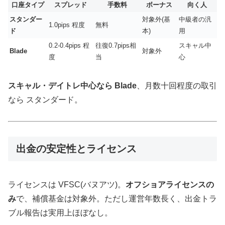
口座タイプ
スプレッド
手数料
ボーナス
向く人
スタンダー
対象外(基
中級者の汎
1.0pips 程度
無料
ド
本)
用
0.2-0.4pips 程
往復0.7pips相
スキャル中
Blade
対象外
度
当
心
スキャル・デイトレ中心なら Blade
、月数十回程度の取引
なら スタンダード。
出金の安定性とライセンス
ライセンスは VFSC(バヌアツ)。
オフショアライセンスの
み
で、補償基金は対象外。ただし運営年数長く、出金トラ
ブル報告は実用上ほぼなし。