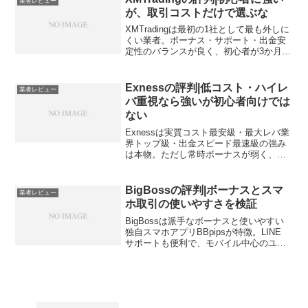
業者レビュー
が、取引コストだけで選ぶな
XMTradingは最初の1社として最も外しに
くい業者。ボーナス・サポート・出金安
定性のバランスが良く、初心者が3か月で
詰まる可能性が最も低い業者の一つ。た
だしスプレッドはやや広く、コスト最重
視派にとっては選択肢から外れます。
Exnessの評判|低コスト・ハイレ
業者レビュー
バ重視なら強いが初心者向けでは
ない
Exnessは実質コスト最安級・最大レバ業
界トップ級・出金スピード最速級の強み
は本物。ただし常時ボーナスが弱く、サ
ポートも英語寄りの場面あり。初心者の
最初の1社には推しません。中級者以上の
2社目向き。
BigBossの評判|ボーナスとスマ
業者レビュー
ホ取引の使いやすさを検証
BigBossは派手なボーナスと使いやすい
独自スマホアプリBBpipsが特徴。LINE
サポートも便利で、モバイル中心のユー
ザーには有力候補。一方、運営の安定性
ではXM・TitanFXに一歩譲り、初心者の
最初の1社として強く推す業者ではありま
せん。