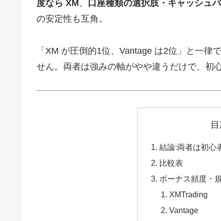
度なら XM
、
口座種類の選択肢・キャッシュバック
の安定性も互角。
「XM が圧倒的1位、Vantage は2位」
せん。両者は強みの軸がやや違うだけで、初
目
結論:両者は初心
比較表
ボーナス頻度・
XMTrading
Vantage