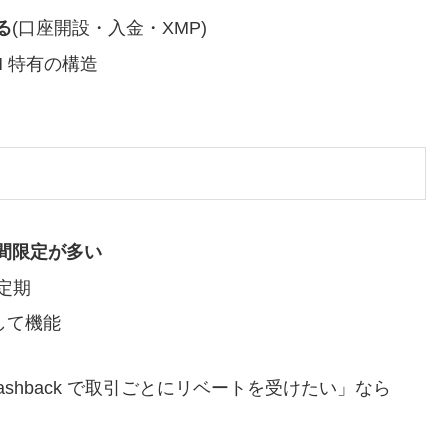
る
(口座開設・入金・XMP)
M 特有の構造
間限定が多い
不定期
として機能
shback で取引ごとにリベートを受けたい」なら