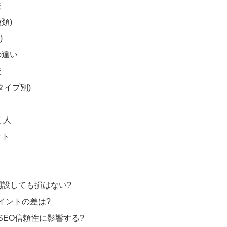
肢
種類)
)
の違い
較
タイプ別)
向く人
ット
社開設しても損はない?
ポイントの差は?
はSEO信頼性に影響する?