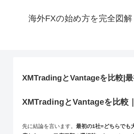
海外FXの始め方を完全図
XMTradingとVantageを
XMTradingとVantage
先に結論を言います。
最初の1社=どちらでも