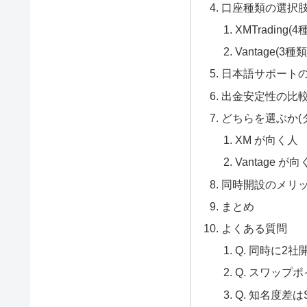
口座種類の選択
XMTrading(4
Vantage(3種類
日本語サポート
出金安定性の比
どちらを選ぶか(
XM が向く人
Vantage が
同時開設のメリ
まとめ
よくある質問
Q. 同時に2
Q. スワップ
Q. 知名度差